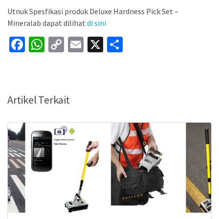
Utnuk Spesfikasi produk Deluxe Hardness Pick Set –
Mineralab dapat dilihat
di sini
Fa
W
C
E
X
S
ce
h
o
m
h
b
at
p
ai
ar
o
sA
y
l
e
Artikel Terkait
o
p
Li
k
p
n
k